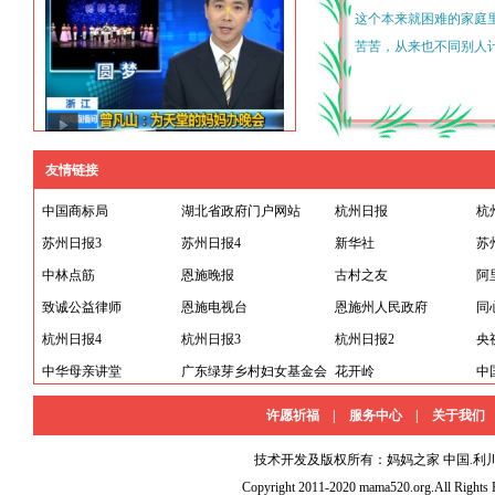
这个本来就困难的家庭
妈妈之家旗下品牌：
苦苦，从来也不同别人
妈妈之家 妈妈之花
有来得及看见我成家立
妈妈之夜 妈妈商城
我的家庭条件能够好一
妈妈纪念网 妈妈大讲堂
我，原谅我的无能，我
妈妈艺术团 漂泊者的梦
今天，我们天各一方，
友情链接
来，这样对大家都不好
中国商标局
中国*恩施
湖北省政府门户网站
杭州日报
杭
好的。您的在天之灵，
利川市元宝乡汉庙村十组石院墙
了一个纪念您和所有妈
苏州日报3
苏州日报4
新华社
苏
的思念，也是我对您尽
中林点筋
恩施晚报
古村之友
阿
? 妈妈，我爱您，我
妈妈之家文化活动中心是一个线下活动
致诚公益律师
恩施电视台
恩施州人民政府
同
场所，以“妈妈”“家”为核心，连接小
杭州日报4
杭州日报3
杭州日报2
央
孩，家庭，社区，社会；传递信任，爱
中华母亲讲堂
广东绿芽乡村妇女基金会
花开岭
中
和温暖。一是为妈妈们提供与家庭，教
许愿祈福
|
服务中心
|
关于我们
育，情感，传统文化，生活技能等方面
的学习和培训；二是组织妈妈们参加一
技术开发及版权所有：妈妈之家 中国.利川 石院墙 联
些活动，在活动中可以增加感情，家庭
Copyright 2011-2020 mama520.org.All Rights 