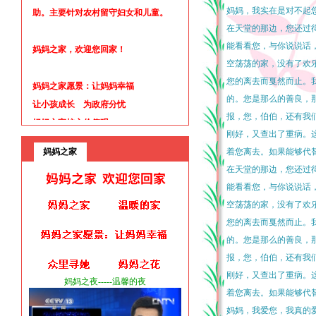
助。主要针对农村留守妇女和儿童。
妈妈，我实在是对不起
在天堂的那边，您还过
能看看您，与你说说话
妈妈之家，欢迎您回家！
空荡荡的家，没有了欢
您的离去而戛然而止。
妈妈之家愿景：让妈妈幸福
的。您是那么的善良，
让小孩成长 为政府分忧
报，您，伯伯，还有我
妈妈之家核心价值观:
刚好，又查出了重病。
遵纪守法 与人为善
妈妈之家
着您离去。如果能够代
自助互助 自强不息
在天堂的那边，您还过
妈妈之家核心理念:
能看看您，与你说说话
爱 温暖 希望 梦想
空荡荡的家，没有了欢
力量 简单 可持续
您的离去而戛然而止。
众里寻她 妈妈之花
的。您是那么的善良，
妈妈之花
www.mamazhihua.com
报，您，伯伯，还有我
妈妈的世界
刚好，又查出了重病。
妈妈之夜-----温馨的夜
儿女的孝心
着您离去。如果能够代
妈妈商城
www.mamamall.vip
妈妈，我爱您，我真的