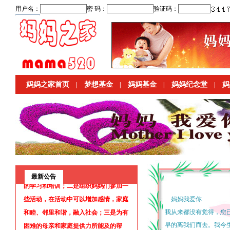
妈妈之家首页
梦想基金
妈妈基金
妈妈纪念堂
妈
|
|
|
|
妈妈之家文化活动中心是一个线下活动
场所，以“妈妈”“家”为核心，连接小
孩，家庭，社区，社会；传递信任，爱
和温暖。一是为妈妈们提供与家庭，教
育，情感，传统文化，生活技能等方面
最新公告
的学习和培训；二是组织妈妈们参加一
些活动，在活动中可以增加感情，家庭
妈妈我爱你
和睦、邻里和谐，融入社会；三是为有
我从来都没有觉得，您
困难的母亲和家庭提供力所能及的帮
早的离我们而去。我今