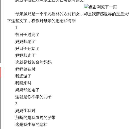
解放军报社刘声东主任为亡母撰写祭文
母亲虽只是一个平凡质朴的农村妇女，却是我情感世界的玉皇大
下这些文字，权作对母亲的思念和悔罪
1
苦日子过完了
妈妈却老了
好日子开始了
妈妈却走了
这就是我苦命的妈妈
妈妈健在时
我远游了
我回来时
妈妈却远走了
这就是你不孝的儿子
2
妈妈生我时
剪断的是我血肉的脐带
这是我生命的悲壮