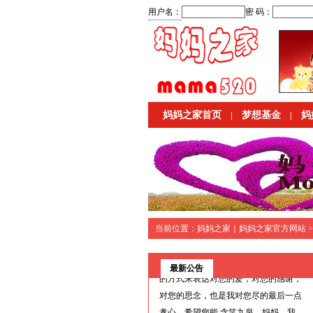
妈妈我爱您
今天，我们天各一方，只能在梦里想
见。今天，你走了，我还活着，我活还
妈妈之家首页
梦想基金
妈
|
|
有什么意思？我不会一直悲伤下来，这
样对大家都不好。您所希望的是一家人
过上好生 活，您放心，我会把家，把
伯伯照顾好的，把自己照顾好的。您的
在天之灵，就是希望我们好好的活下
去。没有您的日子里，我们都很孤单，
都很想您。这是我给我妈妈做的一个网
当前位置：
妈妈之家｜妈妈之家官方网站
>
站，也是给所有的母亲做的一个网
站。“妈妈我爱您”，我只希望通过这样
最新公告
的方式来表达对您的爱，对您的感谢，
对您的思念，也是我对您尽的最后一点
孝心，希望您能 含笑九泉。妈妈，我