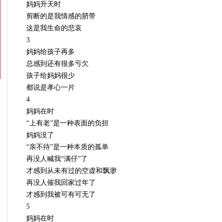
妈妈升天时
剪断的是我情感的脐带
这是我生命的悲哀
3
妈妈给孩子再多
总感到还有很多亏欠
孩子给妈妈很少
都说是孝心一片
4
妈妈在时
“上有老”是一种表面的负担
妈妈没了
“亲不待”是一种本质的孤单
再没人喊我“满仔”了
才感到从未有过的空虚和飘渺
再没人催我回家过年了
才感到我被可有可无了
5
妈妈在时