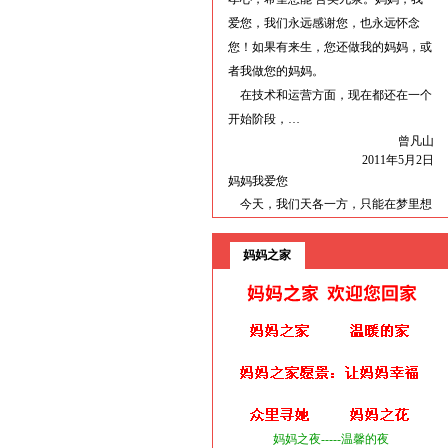
爱您，我们永远感谢您，也永远怀念
您！如果有来生，您还做我的妈妈，或
者我做您的妈妈。
在技术和运营方面，现在都还在一个
开始阶段，…
曾凡山
2011年5月2日
妈妈我爱您
今天，我们天各一方，只能在梦里想
见。今天，你走了，我还活着，我活还
有什么意思？我不会一直悲伤下来，这
妈妈之家
样对大家都不好。您所希望的是一家人
过上好生 活，您放心，我会把家，把
伯伯照顾好的，把自己照顾好的。您的
在天之灵，就是希望我们好好的活下
去。没有您的日子里，我们都很孤单，
都很想您。这是我给我妈妈做的一个网
站，也是给所有的母亲做的一个网
站。“妈妈我爱您”，我只希望通过这样
妈妈之夜-----温馨的夜