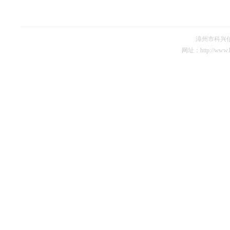
漳州市科兴信
网址：http://www.k